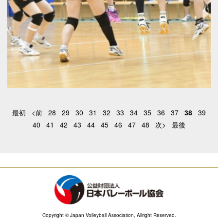
最初
<前
28
29
30
31
32
33
34
35
36
37
38
39
40
41
42
43
44
45
46
47
48
次>
最後
Copyright © Japan Volleyball Association, Allright Reserved.